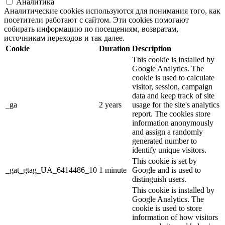
Аналитика
Аналитические cookies используются для понимания того, как
посетители работают с сайтом. Эти cookies помогают
собирать информацию по посещениям, возвратам,
источникам переходов и так далее.
Cookie
Duration
Description
This cookie is installed by
Google Analytics. The
cookie is used to calculate
visitor, session, campaign
data and keep track of site
_ga
2 years
usage for the site's analytics
report. The cookies store
information anonymously
and assign a randomly
generated number to
identify unique visitors.
This cookie is set by
_gat_gtag_UA_6414486_10
1 minute
Google and is used to
distinguish users.
This cookie is installed by
Google Analytics. The
cookie is used to store
information of how visitors