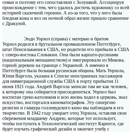
семьи и поэтому его сопоставляли с Золушкой. Ассоциируя
происхождение с тем, чего удалось достичь художнику со всей
историей сказочной героини. А из-за того, что у него была
бледная кожа и вел он ночной образ жизни пришло сравнение
с Дракулой.
Энди Уорхол (справа) с матерью и братом
Уорхол родился в брутальном промышленном Питтсбурге,
штат Пенсильвания в США, но родители его прибыли в США
с северо-востока Словакии. Они были карпато-русинами
(национальным меньшинством) и эмигрировали из Микова,
горной деревни на границе с Украиной. А именно в
Питтсбурге была большая русинская община. Мать Уорхола,
Юлия Варгола, указана в Списке иностранных пассажиров
для иммиграционной службы США в порту прибытия 11
июня 1921 года. Андрей Варгола записан там же как человек,
к которому она собирается присоединиться. Уорхол был
воспитан греко-католиком и всю жизнь ходил в церковь, знал
искусство, восторгался кинематографом. Эту синергию
религии и гламура голливудского кино мы наблюдаем в его
творчестве. В 1942 году умирает отец Уорхола, оставляя свои
сбережения младшему Андрею, которые тот использует,
чтобы поступить в Технологический институт Карнеги, где
будет изучать графический дизайн и окончит учебу с