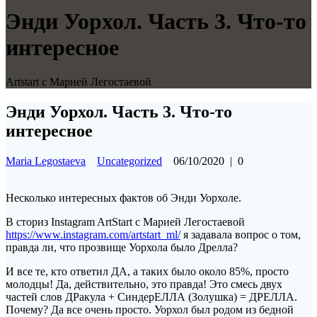
Энди Уорхол. Часть 3. Что-то
интересное
Artstart с Марией Легостаевой
Энди Уорхол. Часть 3. Что-то
интересное
Maria Legostaeva
Uncategorized
06/10/2020
|
0
Несколько интересных фактов об Энди Уорхоле.
В сториз Instagram ArtStart с Марией Легостаевой
https://www.instagram.com/artstart_ml/
я задавала вопрос о том,
правда ли, что прозвище Уорхола было Дрелла?
И все те, кто ответил ДА, а таких было около 85%, просто
молодцы! Да, действительно, это правда! Это смесь двух
частей слов ДРакула + СиндерЕЛЛА (Золушка) = ДРЕЛЛА.
Почему? Да все очень просто. Уорхол был родом из бедной