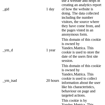
use a website and helps in
creating an analytics report
_gid
1 day
of how the website is
doing. The data collected
including the number
visitors, the source where
they have come from, and
the pages visted in an
anonymous form.
This domain of this cookie
is owned by
Yandex.Matrica. This
_ym_d
1 year
cookie is used to store the
date of the users first site
session.
This domain of this cookie
is owned by
Yandex.Matrica. This
cookie is used to collect
_ym_isad
20 hours
information about the user
like his characteristics,
behaviour on page and
targeted actions.
This cookie is by
Yandex.Metrica. This