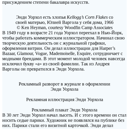
присуждением степени бакалавра искусств.
Энди Уорхол есть хлопья
Kellogg’s Corn Flakes
со
своей матерью, Юлией Варгола у себя дома
,
1966
© Ken Heyman, courtesy Woodfin Camp Associates
В 1949 году в возрасте 21 года Уорхол переехал в Нью-Йорк,
чтобы работать коммерческим иллюстратором. Начинал свою
творческую деятельность он с журнальной графики,
оформления витрин. Он делал иллюстрации для Harper’s
Bazaar, Glamour, Vogue, Mademoiselle, Esquire, сотрудничает с
модными брендами. В этот момент молодой человек навсегда
исключил букву «а» из своей фамилии. Так из Андрея
Варголы он превратился в Энди Уорхола.
Рекламный разворот в журнале в оформлении
Энди Уорхола
Рекламная иллюстрация Энди Уорхола
Рекламный плакат Энди Уорхола
В 30 лет Энди Уорхол начал лысеть. И с этого времени он стал
носить седые парики. Художник не появлялся на публике без
них. Парики стали его визитной карточкой. Энди делал