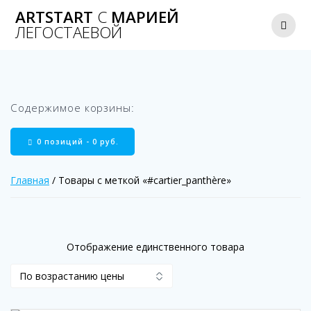
Перейти
ARTSTART
С
МАРИЕЙ
к
ЛЕГОСТАЕВОЙ
содержимому
Содержимое корзины:
0 позиций -
0
руб.
Главная
/ Товары с меткой «#cartier_panthère»
Отображение единственного товара