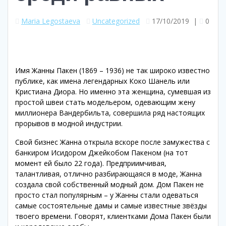
Maria Legostaeva
Uncategorized
17/10/2019
|
0
Имя Жанны Пакен (1869 – 1936) не так широко известно
публике, как имена легендарных Коко Шанель или
Кристиана Диора. Но именно эта женщина, сумевшая из
простой швеи стать модельером, одевающим жену
миллионера Вандербильта, совершила ряд настоящих
прорывов в модной индустрии.
Свой бизнес Жанна открыла вскоре после замужества с
банкиром Исидором Джейкобом Пакеном (на тот
момент ей было 22 года). Предприимчивая,
талантливая, отлично разбирающаяся в моде, Жанна
создала свой собственный модный дом. Дом Пакен не
просто стал популярным – у Жанны стали одеваться
самые состоятельные дамы и самые известные звёзды
твоего времени. Говорят, клиентками Дома Пакен были