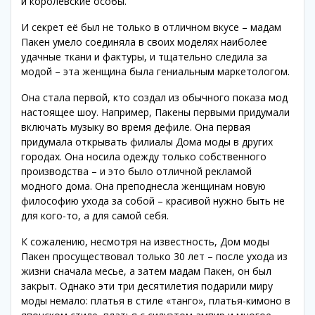
и королевские особы.
И секрет её был не только в отличном вкусе – мадам
Пакен умело соединяла в своих моделях наиболее
удачные ткани и фактуры, и тщательно следила за
модой – эта женщина была гениальным маркетологом.
Она стала первой, кто создал из обычного показа мод
настоящее шоу. Например, Пакены первыми придумали
включать музыку во время дефиле. Она первая
придумала открывать филиалы Дома моды в других
городах. Она носила одежду только собственного
производства – и это было отличной рекламой
модного дома. Она преподнесла женщинам новую
философию ухода за собой – красивой нужно быть не
для кого-то, а для самой себя.
К сожалению, несмотря на известность, Дом моды
Пакен просуществовал только 30 лет – после ухода из
жизни сначала месье, а затем мадам Пакен, он был
закрыт. Однако эти три десятилетия подарили миру
моды немало: платья в стиле «танго», платья-кимоно в