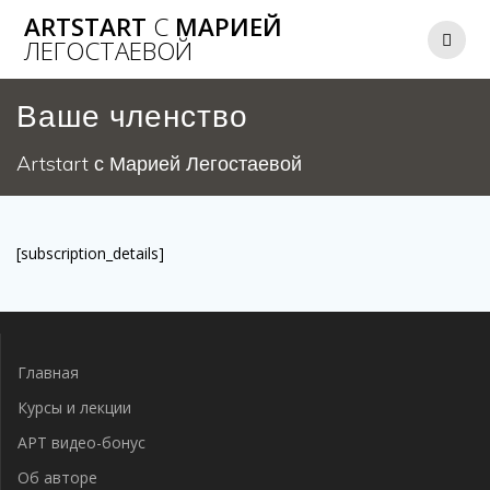
Перейти
ARTSTART
С
МАРИЕЙ
к
ЛЕГОСТАЕВОЙ
содержимому
Ваше членство
Artstart с Марией Легостаевой
[subscription_details]
Главная
Курсы и лекции
АРТ видео-бонус
Об авторе